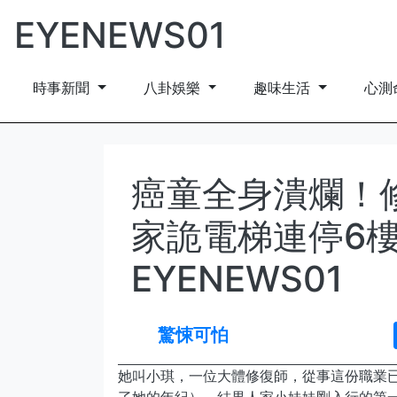
EYENEWS01
時事新聞
八卦娛樂
趣味生活
心測
癌童全身潰爛！
家詭電梯連停6
EYENEWS01
驚悚可怕
她叫小琪，一位大體修復師，從事這份職業已