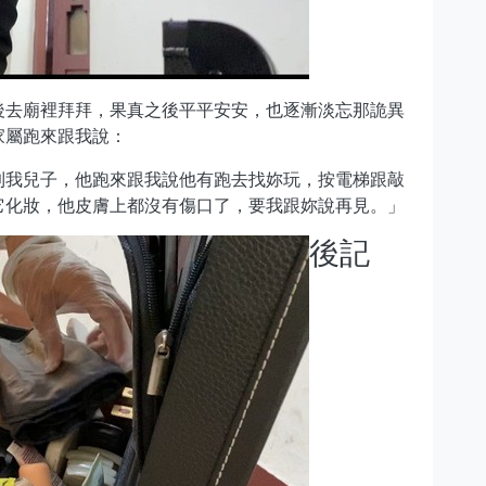
後去廟裡拜拜，果真之後平平安安，也逐漸淡忘那詭異
家屬跑來跟我說：
到我兒子，他跑來跟我說他有跑去找妳玩，按電梯跟敲
它化妝，他皮膚上都沒有傷口了，要我跟妳說再見。」
後記