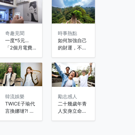
娥就淚眼汪
喊：想吃義大
汪！導演只好
利麵
喊卡
奇趣見聞
時事熱點
一度*5元...
如何加強自己
「2個月電費6
的財運，不要
千」！房客懷
犯這些錯誤!!
疑被偷電 用電
習慣網戰翻
韓流娛樂
勵志感人
TWICE子瑜代
二十幾歲年青
言換娜璉?! 網
人安身立命的
友怒批「太偏
五大忠告，你
心」
知道多少？