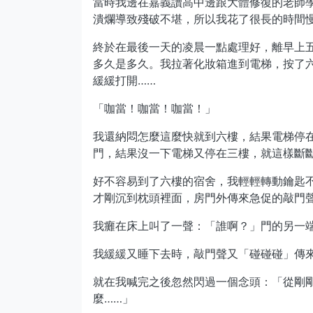
當時我邊在嘉義讀高中邊跟大體修復的老師
潰爛導致殘破不堪，所以我花了很長的時間
終於在最後一天的凌晨一點處理好，離早上
多久是多久。我拉著化妝箱進到電梯，按了
緩緩打開……
「咖當！咖當！咖當！」
我還納悶怎麼這麼快就到六樓，結果電梯停
門，結果沒一下電梯又停在三樓，就這樣斷
好不容易到了六樓的宿舍，我輕輕轉動鑰匙
才剛沉到枕頭裡面，房門外傳來急促的敲門
我癱在床上叫了一聲：「誰啊？」門的另一
我緩緩又睡下去時，敲門聲又「碰碰碰」傳
就在我喊完之後忽然閃過一個念頭：「從剛
麼……」