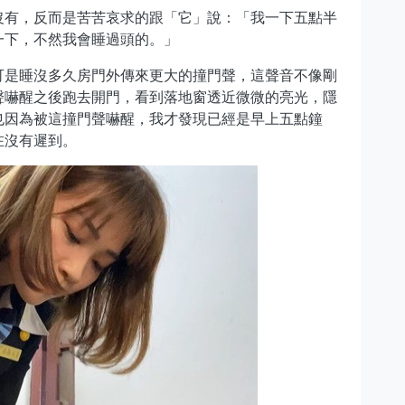
沒有，反而是苦苦哀求的跟「它」說：「我一下五點半
一下，不然我會睡過頭的。」
可是睡沒多久房門外傳來更大的撞門聲，這聲音不像剛
聲嚇醒之後跑去開門，看到落地窗透近微微的亮光，隱
也因為被這撞門聲嚇醒，我才發現已經是早上五點鐘
在沒有遲到。