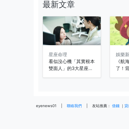
最新文章
星座命理
娛樂
看似沒心機「其實根本
《航
雙面人」的3大星座！
了！
只有表面是朋友，翻臉
比翻書還快！
eyenews01
|
聯絡我們
|
友站推薦：
借錢
｜
貸