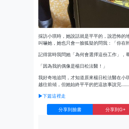
採訪小琪時，她說話就是平平的，說恐怖的
叫嚇她，她也只會一臉狐疑的問我：「你在
記得當時我問她「為何會選擇這份工作」，
「因為我的偶像是楊日松法醫！」
我好奇地追問，才知道原來楊日松法醫在小
越往前傾，但她始終平平的把這故事說完……
►下篇這裡走
分享到臉書
分享到G+