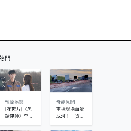
熱門
韓流娛樂
奇趣見聞
[花絮片]《黑
車禍現場血流
話律師》李鍾
成河！ 貨車
碩入戲太深〜
上「番茄醬全
見劇中愛妻潤
炸出」網興奮