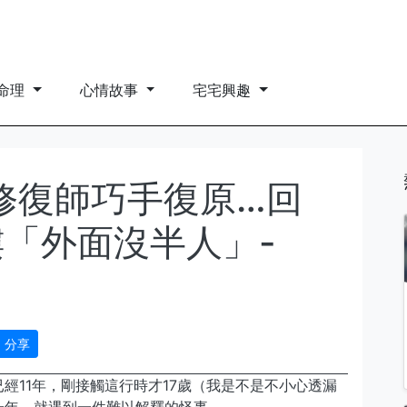
命理
心情故事
宅宅興趣
修復師巧手復原…回
樓「外面沒半人」-
分享
經11年，剛接觸這行時才17歲（我是不是不小心透漏