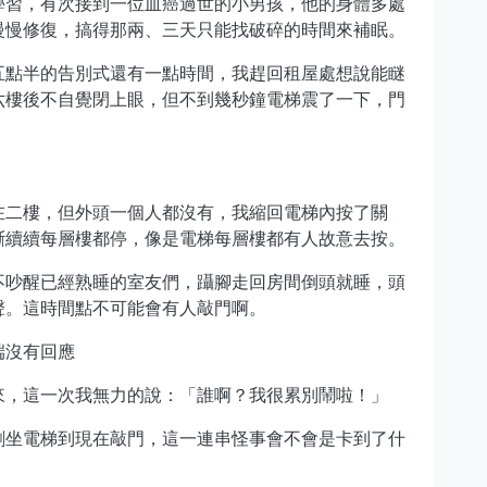
學習，有次接到一位血癌過世的小男孩，他的身體多處
慢慢修復，搞得那兩、三天只能找破碎的時間來補眠。
五點半的告別式還有一點時間，我趕回租屋處想說能瞇
六樓後不自覺閉上眼，但不到幾秒鐘電梯震了一下，門
在二樓，但外頭一個人都沒有，我縮回電梯內按了關
斷續續每層樓都停，像是電梯每層樓都有人故意去按。
不吵醒已經熟睡的室友們，躡腳走回房間倒頭就睡，頭
聲。這時間點不可能會有人敲門啊。
端沒有回應
來，這一次我無力的說：「誰啊？我很累別鬧啦！」
剛坐電梯到現在敲門，這一連串怪事會不會是卡到了什