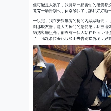
但可能是太累了，我竟然一點害怕的感覺都
還有一場告別式，你別鬧我了，讓我好好睡
一說完，我在安靜無聲的房間內緩緩睡去，
剛那麼友善，是大力捶門的急促感，我被這
約把客廳照亮，卻沒有一個人站在外面，但
了！我趕緊拉著化妝箱衝去告別式會場，好