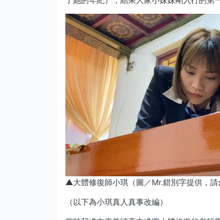
了她的年紀），結果人家小妹妹剛入行的第
▲大體修復師小琪（圖／Mr.錯別字提供，
（以下為小琪真人真事改編）