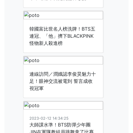
韓國富比世名人榜洗牌！BTS五
連冠、「他」擠下BLACKPINK
怪物新人殺進榜
連線訪問／潤娥認李俊昊魅力十
足！眼神交流被電到 誓言成收
視冠軍
2023-02-12 14:34:25
大師課水準！BTS防彈少年團
JIN在軍隊教組員跳舞拿了比賽