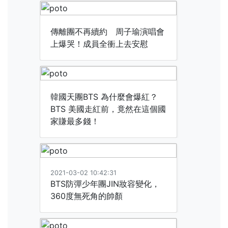
傳離團不再續約 周子瑜演唱會
上爆哭！成員全衝上去安慰
韓國天團BTS 為什麼會爆紅？
BTS 美國走紅前，竟然在這個國
家賺最多錢！
2021-03-02 10:42:31
BTS防彈少年團JIN妝容變化，
360度無死角的帥顏