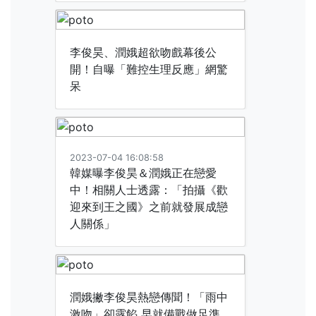
李俊昊、潤娥超欲吻戲幕後公
開！自曝「難控生理反應」網驚
呆
2023-07-04 16:08:58
韓媒曝李俊昊＆潤娥正在戀愛
中！相關人士透露：「拍攝《歡
迎來到王之國》之前就發展成戀
人關係」
潤娥撇李俊昊熱戀傳聞！「雨中
激吻」卻露餡 早就備戰做足準