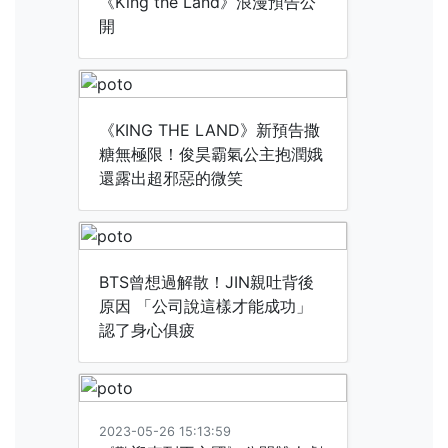
《King the Land》浪漫預告公
開
《KING THE LAND》新預告撒
糖無極限！俊昊霸氣公主抱潤娥
還露出超邪惡的微笑
BTS曾想過解散！JIN親吐背後
原因 「公司說這樣才能成功」
認了身心俱疲
2023-05-26 15:13:59