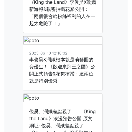
《King the Land》李俊昊X潤娥
新海報&親密拍攝花絮公開：
「兩個很會給粉絲福利的人在一
起太危險了！」
2023-06-10 12:18:02
李俊昊&潤娥根本就是演藝圈的
資優生！《歡迎來到王之國》公
開正式預告&花絮稱讚：這兩位
就是特別優秀
俊昊、潤娥差點親了！ 《King
the Land》浪漫預告公開 原文
網址: 俊昊、潤娥差點親了！