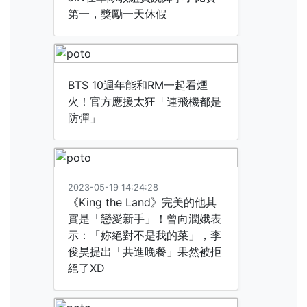
第一，獎勵一天休假
BTS 10週年能和RM一起看煙
火！官方應援太狂「連飛機都是
防彈」
2023-05-19 14:24:28
《King the Land》完美的他其
實是「戀愛新手」！曾向潤娥表
示：「妳絕對不是我的菜」，李
俊昊提出「共進晚餐」果然被拒
絕了XD