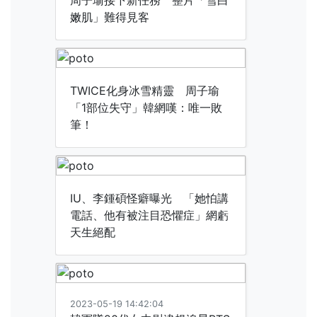
周子瑜接下新任務 整片「雪白
嫩肌」難得見客
TWICE化身冰雪精靈 周子瑜
「1部位失守」韓網嘆：唯一敗
筆！
IU、李鍾碩怪癖曝光 「她怕講
電話、他有被注目恐懼症」網虧
天生絕配
2023-05-19 14:42:04