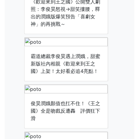
《歡迎來到王之國》公開雙人劇
照：李俊昊怒視→甜笑摟腰，釋
出的潤娥版爆笑預告「喜劇女
神」的再挑戰～
霸道總裁李俊昊遇上潤娥，甜蜜
新版社內相親《歡迎來到王之
國》上架！太好看必追4亮點！
俊昊潤娥顏值也扛不住！《王之
國》全是吻戲反遭轟 評價狂下
滑