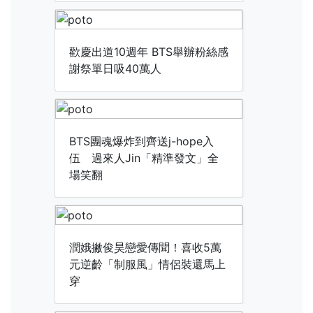
歡慶出道10週年 BTS舉辦粉絲感
謝祭單日吸40萬人
BTS團魂爆炸到齊送j-hope入
伍 過來人Jin「精準發文」全
場笑翻
潤娥撇俊昊戀愛傳聞！喜收5萬
元逆齡「制服風」情侶裝還馬上
穿