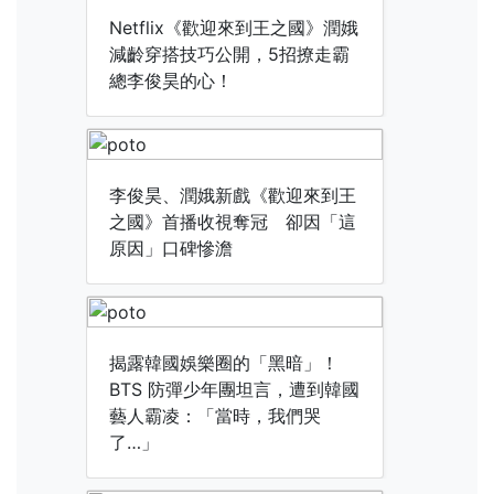
Netflix《歡迎來到王之國》潤娥
減齡穿搭技巧公開，5招撩走霸
總李俊昊的心！
李俊昊、潤娥新戲《歡迎來到王
之國》首播收視奪冠 卻因「這
原因」口碑慘澹
揭露韓國娛樂圈的「黑暗」！
BTS 防彈少年團坦言，遭到韓國
藝人霸凌：「當時，我們哭
了…」