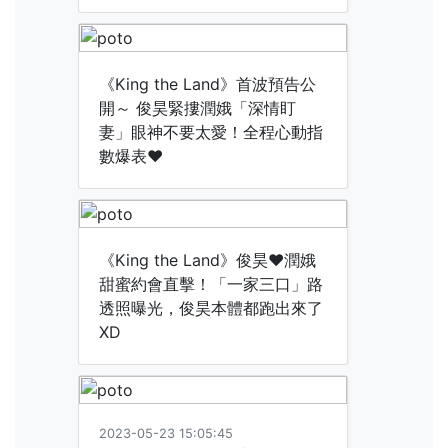
《King the Land》首波預告公
開～ 俊昊緊摟潤娥「深情盯
妻」眼神不要太愛！全程心動指
數爆表♥
《King the Land》俊昊♥潤娥
甜蜜約會直擊！「一家三口」路
透照曝光，俊昊本體都跑出來了
XD
2023-05-23 15:05:45